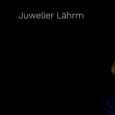
Skip
to
Juwelier Lährm
content