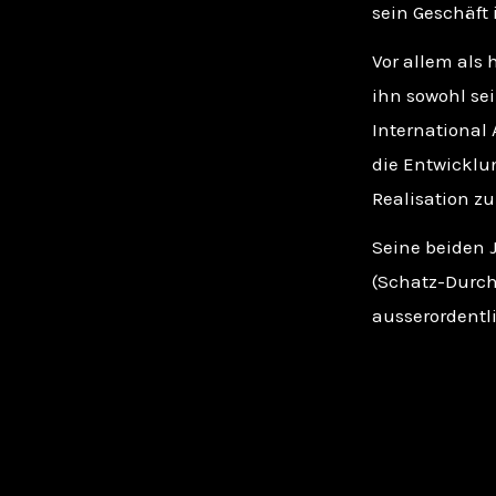
sein Geschäft 
Vor allem als
ihn sowohl se
International
die Entwicklu
Realisation zu
Seine beiden 
(Schatz-Durchh
ausserordentl
Juwelier Lährm