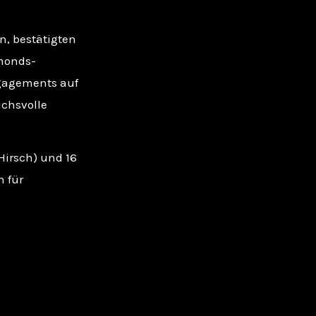
n, bestätigten
monds-
ngagements auf
chsvolle
Hirsch) und 16
n für